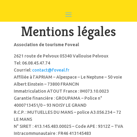
Mentions légales
Association de tourisme Foveal
2621 route de Pelvoux 05340 Vallouise Pelvoux
Tel: 06.08.45.47.74
Courriel:
contact@foveal.fr
Affiliée à l’APRIAM – Alpespace – Le Neptune – 50 voie
Albert Einstein – 73800 FRANCIN
Immatriculation ATOUT France : IM073.10.0023
Garantie financière : GROUPAMA – Police n°
4000713451/0 – 93 NOISY LE GRAND
R.C.P. : MUTUELLES DU MANS – police A3.056.234 – 72
LE MANS
N° SIRET : 413.145.483.00025 – Code APE : 9312Z – TVA
Intracommunautaire : FR46 413145483